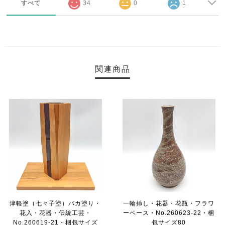
すべて
34
0
1
関連商品
津軽塗（七々子塗）バカ塗り・
一輪挿し・花器・花瓶・フラワ
花入・花器・伝統工芸・
ーベース・No.260623-22・梱
No.260619-21・梱包サイズ
包サイズ80