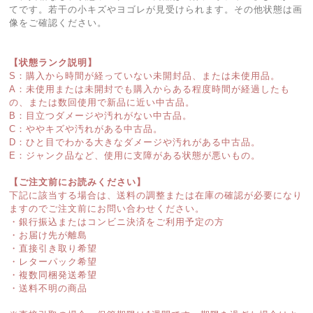
てです。若干の小キズやヨゴレが見受けられます。その他状態は画
像をご確認ください。
【状態ランク説明】
S：購入から時間が経っていない未開封品、または未使用品。
A：未使用または未開封でも購入からある程度時間が経過したも
の、または数回使用で新品に近い中古品。
B：目立つダメージや汚れがない中古品。
C：ややキズや汚れがある中古品。
D：ひと目でわかる大きなダメージや汚れがある中古品。
E：ジャンク品など、使用に支障がある状態が悪いもの。
【ご注文前にお読みください】
下記に該当する場合は、送料の調整または在庫の確認が必要になり
ますのでご注文前にお問い合わせください。
・銀行振込またはコンビニ決済をご利用予定の方
・お届け先が離島
・直接引き取り希望
・レターパック希望
・複数同梱発送希望
・送料不明の商品