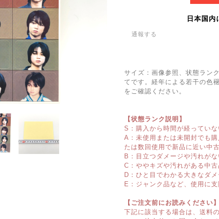
日本国内
通報する
サイズ：画像参照、状態ラン
てです。経年による若干の色
をご確認ください。
【状態ランク説明】
S：購入から時間が経っていな
A：未使用または未開封でも
たは数回使用で新品に近い中
B：目立つダメージや汚れがな
C：ややキズや汚れがある中古
D：ひと目でわかる大きなダメ
E：ジャンク品など、使用に支
【ご注文前にお読みください
下記に該当する場合は、送料