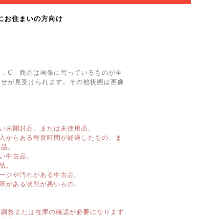
にお住まいの方向け
ク：C 商品は画像に写っているものが全
褪せが見受けられます。その他状態は画像
い未開封品、または未使用品。
購入からある程度時間が経過したもの、ま
古品。
い中古品。
品。
ージや汚れがある中古品。
障がある状態が悪いもの。
】
の調整または在庫の確認が必要になります