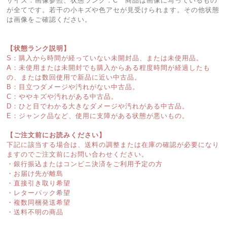
サイズ：画像参照、状態ランク：C 商品は画像に写っているもの
が全てです。若干の小キズや色アセが見受けられます。その他状態
は画像をご確認ください。
【状態ランク説明】
S：購入から時間が経っていない未開封品、または未使用品。
A：未使用または未開封でも購入からある程度時間が経過したも
の、または数回使用で新品に近い中古品。
B：目立つダメージや汚れがない中古品。
C：ややキズや汚れがある中古品。
D：ひと目でわかる大きなダメージや汚れがある中古品。
E：ジャンク品など、使用に支障がある状態が悪いもの。
【ご注文前にお読みください】
下記に該当する場合は、送料の調整または在庫の確認が必要になり
ますのでご注文前にお問い合わせください。
・銀行振込またはコンビニ決済をご利用予定の方
・お届け先が離島
・直接引き取り希望
・レターパック希望
・複数同梱発送希望
・送料不明の商品