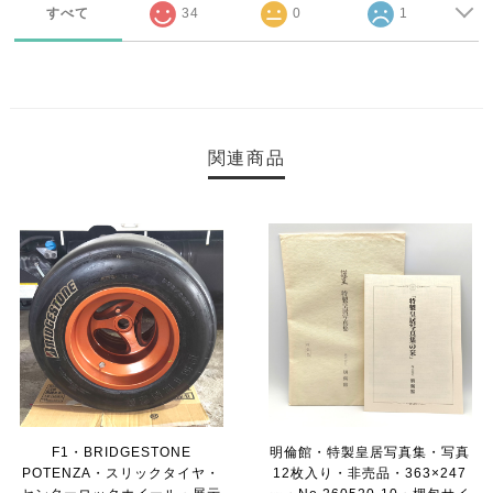
すべて
34
0
1
関連商品
F1・BRIDGESTONE
明倫館・特製皇居写真集・写真
POTENZA・スリックタイヤ・
12枚入り・非売品・363×247