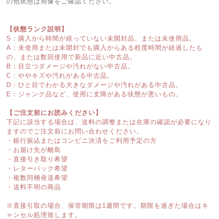
の他状態は画像をご確認ください。
【状態ランク説明】
S：購入から時間が経っていない未開封品、または未使用品。
A：未使用または未開封でも購入からある程度時間が経過したも
の、または数回使用で新品に近い中古品。
B：目立つダメージや汚れがない中古品。
C：ややキズや汚れがある中古品。
D：ひと目でわかる大きなダメージや汚れがある中古品。
E：ジャンク品など、使用に支障がある状態が悪いもの。
【ご注文前にお読みください】
下記に該当する場合は、送料の調整または在庫の確認が必要になり
ますのでご注文前にお問い合わせください。
・銀行振込またはコンビニ決済をご利用予定の方
・お届け先が離島
・直接引き取り希望
・レターパック希望
・複数同梱発送希望
・送料不明の商品
※直接引取の場合、保管期限は1週間です。期限を過ぎた場合はキ
ャンセル処理致します。