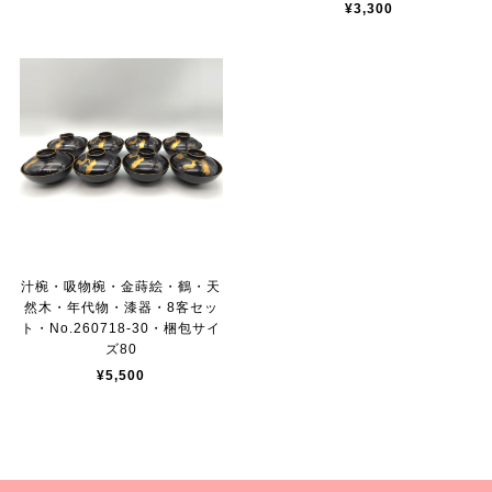
¥3,300
汁椀・吸物椀・金蒔絵・鶴・天
然木・年代物・漆器・8客セッ
ト・No.260718-30・梱包サイ
ズ80
¥5,500