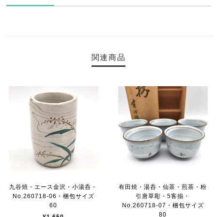
関連商品
九谷焼・エース金沢・小湯呑・
有田焼・湯呑・仙茶・煎茶・粉
No.260718-06・梱包サイズ
引唐草彫・5客揃・
60
No.260718-07・梱包サイズ
80