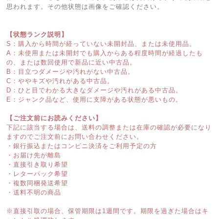
思われます。その他状態は画像をご確認ください。
【状態ランク説明】
S：購入から時間が経っていない未開封品、または未使用品。
A：未使用または未開封でも購入からある程度時間が経過したも
の、または数回使用で新品に近い中古品。
B：目立つダメージや汚れがない中古品。
C：ややキズや汚れがある中古品。
D：ひと目でわかる大きなダメージや汚れがある中古品。
E：ジャンク品など、使用に支障がある状態が悪いもの。
【ご注文前にお読みください】
下記に該当する場合は、送料の調整または在庫の確認が必要になり
ますのでご注文前にお問い合わせください。
・銀行振込またはコンビニ決済をご利用予定の方
・お届け先が離島
・直接引き取り希望
・レターパック希望
・複数同梱発送希望
・送料不明の商品
※直接引取の場合、保管期限は1週間です。期限を過ぎた場合はキ