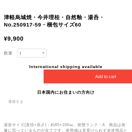
津軽烏城焼・今井理桂・自然釉・湯呑・
No.250917-59・梱包サイズ60
¥9,900
数量
International shipping available
Add to cart
日本国内にお住まいの方向け
通報する
湯呑サイズ(直径×高さ)：約85×100㎜、状態ランク：A 商品は画
像に写っているものが全てです。使用感は見受けられず未使用品と