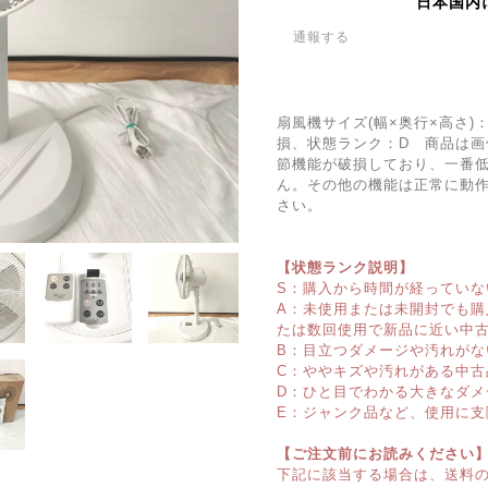
日本国内
通報する
扇風機サイズ(幅×奥行×高さ)：
損、状態ランク：D 商品は
節機能が破損しており、一番低
ん。その他の機能は正常に動
さい。
【状態ランク説明】
S：購入から時間が経っていな
A：未使用または未開封でも
たは数回使用で新品に近い中
B：目立つダメージや汚れがな
C：ややキズや汚れがある中古
D：ひと目でわかる大きなダメ
E：ジャンク品など、使用に支
【ご注文前にお読みください
下記に該当する場合は、送料