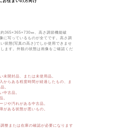
にお住まいの方向け
約365×365×730㎜、高さ調節機能破
画像に写っているものが全てです。高さ調
い状態(写真の高さ)でしか使用できませ
作します。外観の状態は画像をご確認くだ
い未開封品、または未使用品。
購入からある程度時間が経過したもの、ま
古品。
い中古品。
品。
ージや汚れがある中古品。
障がある状態が悪いもの。
】
の調整または在庫の確認が必要になります