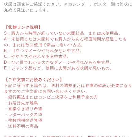
状態は画像をご確認ください。※カレンダー、ポスター類は筒状に
丸めて発送いたします。
【状態ランク説明】
S：購入から時間が経っていない未開封品、または未使用品。
A：未使用または未開封でも購入からある程度時間が経過したも
の、または数回使用で新品に近い中古品。
B：目立つダメージや汚れがない中古品。
C：ややキズや汚れがある中古品。
D：ひと目でわかる大きなダメージや汚れがある中古品。
E：ジャンク品など、使用に支障がある状態が悪いもの。
【ご注文前にお読みください】
下記に該当する場合は、送料の調整または在庫の確認が必要になり
ますのでご注文前にお問い合わせください。
・銀行振込またはコンビニ決済をご利用予定の方
・お届け先が離島
・直接引き取り希望
・レターパック希望
・複数同梱発送希望
・送料不明の商品