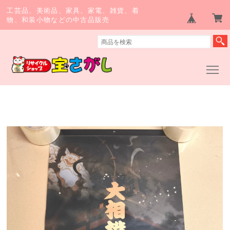
工芸品、美術品、家具、家電、雑貨、着
物、和装小物などの中古品販売