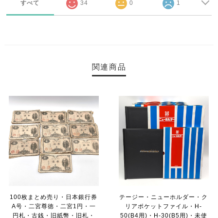
すべて
34
0
1
関連商品
100枚まとめ売り・日本銀行券
テージー・ニューホルダー・ク
A号・二宮尊徳・二宮1円・一
リアポケットファイル・H‐
円札・古銭・旧紙幣・旧札・
50(B4用)・H‐30(B5用)・未使