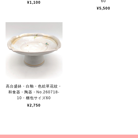
60
¥1,100
¥5,500
高台盛鉢・白釉・色絵草花紋・
和食器・陶器・No.260718-
10・梱包サイズ60
¥2,750