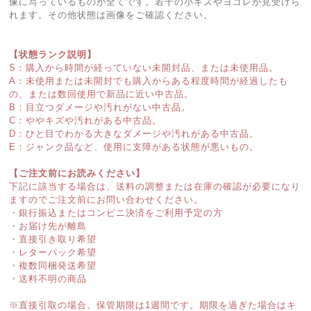
像に写っているものが全てです。若干の小キズやヨゴレが見受けら
れます。その他状態は画像をご確認ください。
【状態ランク説明】
S：購入から時間が経っていない未開封品、または未使用品。
A：未使用または未開封でも購入からある程度時間が経過したも
の、または数回使用で新品に近い中古品。
B：目立つダメージや汚れがない中古品。
C：ややキズや汚れがある中古品。
D：ひと目でわかる大きなダメージや汚れがある中古品。
E：ジャンク品など、使用に支障がある状態が悪いもの。
【ご注文前にお読みください】
下記に該当する場合は、送料の調整または在庫の確認が必要になり
ますのでご注文前にお問い合わせください。
・銀行振込またはコンビニ決済をご利用予定の方
・お届け先が離島
・直接引き取り希望
・レターパック希望
・複数同梱発送希望
・送料不明の商品
※直接引取の場合、保管期限は1週間です。期限を過ぎた場合はキ