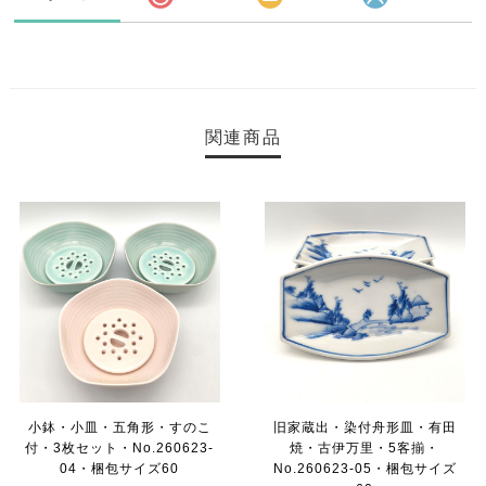
関連商品
小鉢・小皿・五角形・すのこ
旧家蔵出・染付舟形皿・有田
付・3枚セット・No.260623-
焼・古伊万里・5客揃・
04・梱包サイズ60
No.260623-05・梱包サイズ