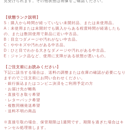
見受けられます。その他状態は画像をご確認ください。
【状態ランク説明】
S：購入から時間が経っていない未開封品、または未使用品。
A：未使用または未開封でも購入からある程度時間が経過したも
の、または数回使用で新品に近い中古品。
B：目立つダメージや汚れがない中古品。
C：ややキズや汚れがある中古品。
D：ひと目でわかる大きなダメージや汚れがある中古品。
E：ジャンク品など、使用に支障がある状態が悪いもの。
【ご注文前にお読みください】
下記に該当する場合は、送料の調整または在庫の確認が必要になり
ますのでご注文前にお問い合わせください。
・銀行振込またはコンビニ決済をご利用予定の方
・お届け先が離島
・直接引き取り希望
・レターパック希望
・複数同梱発送希望
・送料不明の商品
※直接引取の場合、保管期限は1週間です。期限を過ぎた場合はキ
ャンセル処理致します。