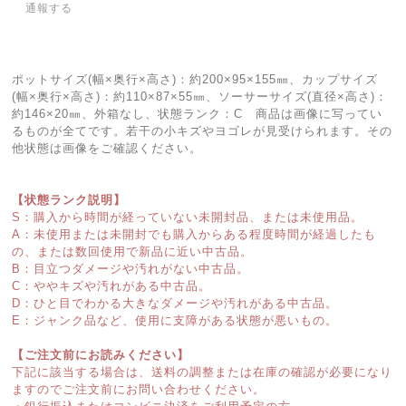
通報する
ポットサイズ(幅×奥行×高さ)：約200×95×155㎜、カップサイズ
(幅×奥行×高さ)：約110×87×55㎜、ソーサーサイズ(直径×高さ)：
約146×20㎜、外箱なし、状態ランク：C 商品は画像に写ってい
るものが全てです。若干の小キズやヨゴレが見受けられます。その
他状態は画像をご確認ください。
【状態ランク説明】
S：購入から時間が経っていない未開封品、または未使用品。
A：未使用または未開封でも購入からある程度時間が経過したも
の、または数回使用で新品に近い中古品。
B：目立つダメージや汚れがない中古品。
C：ややキズや汚れがある中古品。
D：ひと目でわかる大きなダメージや汚れがある中古品。
E：ジャンク品など、使用に支障がある状態が悪いもの。
【ご注文前にお読みください】
下記に該当する場合は、送料の調整または在庫の確認が必要になり
ますのでご注文前にお問い合わせください。