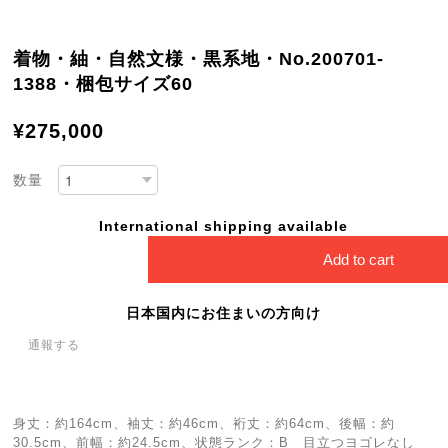
着物・紬・自然文様・黒系地・No.200701-
1388・梱包サイズ60
¥275,000
数量
International shipping available
Add to cart
日本国内にお住まいの方向け
通報する
身丈：約164cm、袖丈：約46cm、裄丈：約64cm、後幅：約
30.5cm、前幅：約24.5cm、状態ランク：B 目立つヨゴレなし