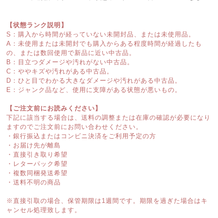
【状態ランク説明】
S：購入から時間が経っていない未開封品、または未使用品。
A：未使用または未開封でも購入からある程度時間が経過したも
の、または数回使用で新品に近い中古品。
B：目立つダメージや汚れがない中古品。
C：ややキズや汚れがある中古品。
D：ひと目でわかる大きなダメージや汚れがある中古品。
E：ジャンク品など、使用に支障がある状態が悪いもの。
【ご注文前にお読みください】
下記に該当する場合は、送料の調整または在庫の確認が必要になり
ますのでご注文前にお問い合わせください。
・銀行振込またはコンビニ決済をご利用予定の方
・お届け先が離島
・直接引き取り希望
・レターパック希望
・複数同梱発送希望
・送料不明の商品
※直接引取の場合、保管期限は1週間です。期限を過ぎた場合はキ
ャンセル処理致します。