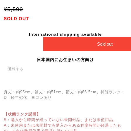
¥5,500
SOLD OUT
International shipping available
Sold out
日本国内にお住まいの方向け
通報する
身丈：約95cm、袖丈：約51cm、裄丈：約66.5cm、状態ランク：
D 経年劣化、ヨゴレあり
【状態ランク説明】
S：購入から時間が経っていない未開封品、または未使用品。
A：未使用または未開封でも購入からある程度時間が経過したも
の、または数回使用で新品に近い中古品。